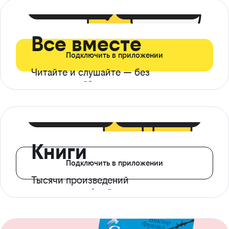
399 ₽ в мес
21 ₽ в день
Все вместе
Подключить в приложении
Читайте и слушайте — без
ограничений*
299 ₽ в мес
14 ₽ в день
Книги
Подключить в приложении
Тысячи произведений
с доступом офлайн