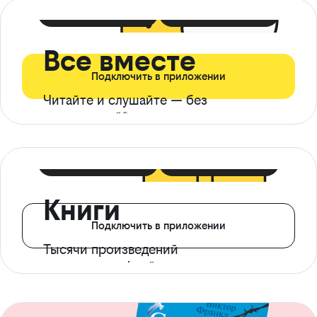
399 ₽ в мес
21 ₽ в день
Все вместе
Подключить в приложении
Читайте и слушайте — без
ограничений*
299 ₽ в мес
14 ₽ в день
Книги
Подключить в приложении
Тысячи произведений
с доступом офлайн