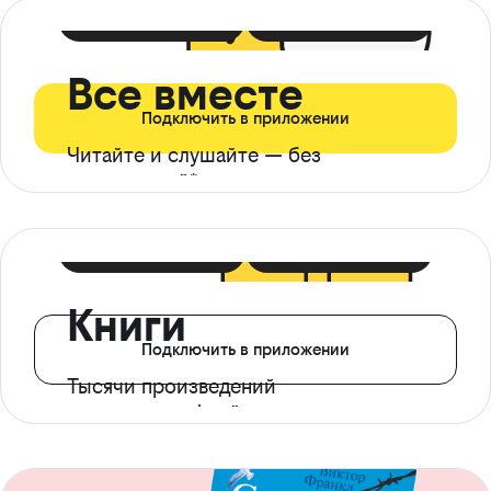
399 ₽ в мес
21 ₽ в день
Все вместе
Подключить в приложении
Читайте и слушайте — без
ограничений*
299 ₽ в мес
14 ₽ в день
Книги
Подключить в приложении
Тысячи произведений
с доступом офлайн