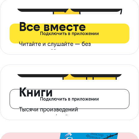
399 ₽ в мес
21 ₽ в день
Все вместе
Подключить в приложении
Читайте и слушайте — без
ограничений*
299 ₽ в мес
14 ₽ в день
Книги
Подключить в приложении
Тысячи произведений
с доступом офлайн