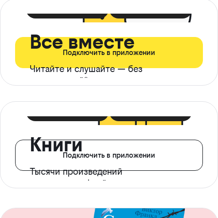
399 ₽ в мес
21 ₽ в день
Все вместе
Подключить в приложении
Читайте и слушайте — без
ограничений*
299 ₽ в мес
14 ₽ в день
Книги
Подключить в приложении
Тысячи произведений
с доступом офлайн