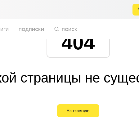
иги
подписки
поиск
404
кой страницы не суще
На главную