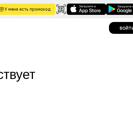
У меня есть промокод
войт
ствует