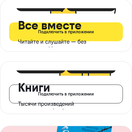
399 ₽ в мес
21 ₽ в день
Все вместе
Подключить в приложении
Читайте и слушайте — без
ограничений*
299 ₽ в мес
14 ₽ в день
Книги
Подключить в приложении
Тысячи произведений
с доступом офлайн