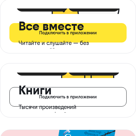
399 ₽ в мес
21 ₽ в день
Все вместе
Подключить в приложении
Читайте и слушайте — без
ограничений*
299 ₽ в мес
14 ₽ в день
Книги
Подключить в приложении
Тысячи произведений
с доступом офлайн