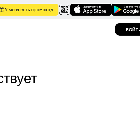
У меня есть промокод
войт
ствует