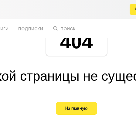
иги
подписки
поиск
404
кой страницы не суще
На главную