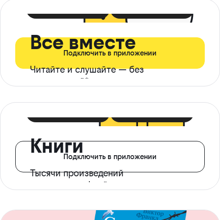
399 ₽ в мес
21 ₽ в день
Все вместе
Подключить в приложении
Читайте и слушайте — без
ограничений*
299 ₽ в мес
14 ₽ в день
Книги
Подключить в приложении
Тысячи произведений
с доступом офлайн