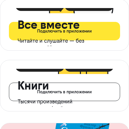
399 ₽ в мес
21 ₽ в день
Все вместе
Подключить в приложении
Читайте и слушайте — без
ограничений*
299 ₽ в мес
14 ₽ в день
Книги
Подключить в приложении
Тысячи произведений
с доступом офлайн