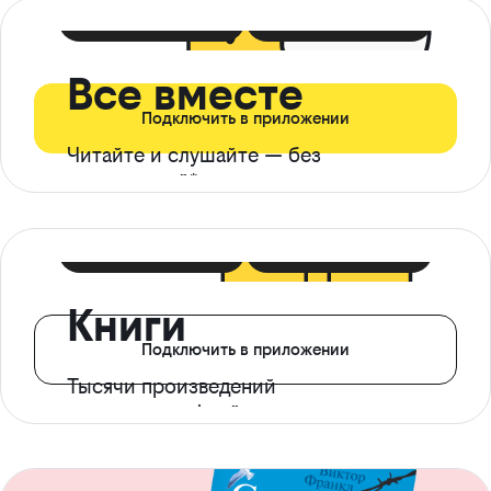
399 ₽ в мес
21 ₽ в день
Все вместе
Подключить в приложении
Читайте и слушайте — без
ограничений*
299 ₽ в мес
14 ₽ в день
Книги
Подключить в приложении
Тысячи произведений
с доступом офлайн