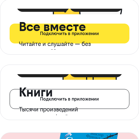
399 ₽ в мес
21 ₽ в день
Все вместе
Подключить в приложении
Читайте и слушайте — без
ограничений*
299 ₽ в мес
14 ₽ в день
Книги
Подключить в приложении
Тысячи произведений
с доступом офлайн