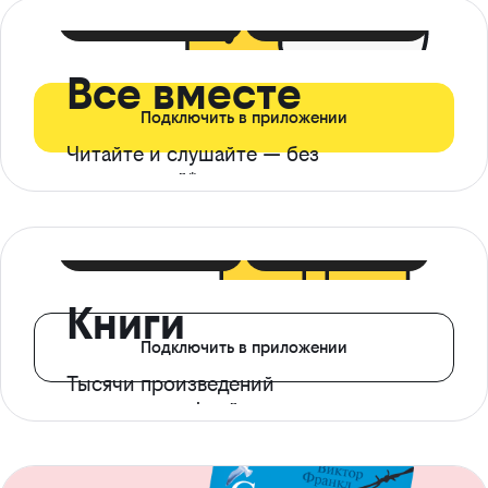
399 ₽ в мес
21 ₽ в день
Все вместе
Подключить в приложении
Читайте и слушайте — без
ограничений*
299 ₽ в мес
14 ₽ в день
Книги
Подключить в приложении
Тысячи произведений
с доступом офлайн