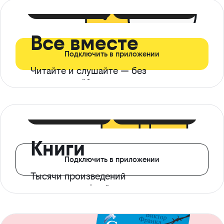
399 ₽ в мес
21 ₽ в день
Все вместе
Подключить в приложении
Читайте и слушайте — без
ограничений*
299 ₽ в мес
14 ₽ в день
Книги
Подключить в приложении
Тысячи произведений
с доступом офлайн