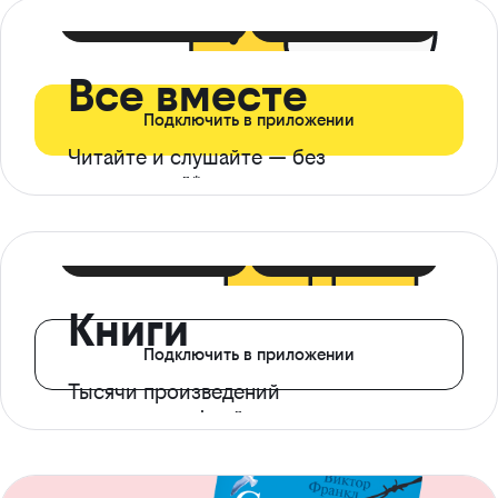
399 ₽ в мес
21 ₽ в день
Все вместе
Подключить в приложении
Читайте и слушайте — без
ограничений*
299 ₽ в мес
14 ₽ в день
Книги
Подключить в приложении
Тысячи произведений
с доступом офлайн