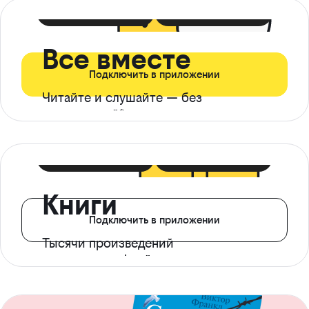
399 ₽ в мес
21 ₽ в день
Все вместе
Подключить в приложении
Читайте и слушайте — без
ограничений*
299 ₽ в мес
14 ₽ в день
Книги
Подключить в приложении
Тысячи произведений
с доступом офлайн