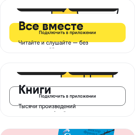
399 ₽ в мес
21 ₽ в день
Все вместе
Подключить в приложении
Читайте и слушайте — без
ограничений*
299 ₽ в мес
14 ₽ в день
Книги
Подключить в приложении
Тысячи произведений
с доступом офлайн