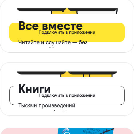
399 ₽ в мес
21 ₽ в день
Все вместе
Подключить в приложении
Читайте и слушайте — без
ограничений*
299 ₽ в мес
14 ₽ в день
Книги
Подключить в приложении
Тысячи произведений
с доступом офлайн