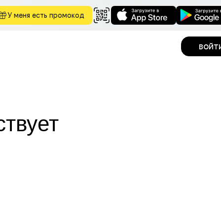
У меня есть промокод
войт
ствует