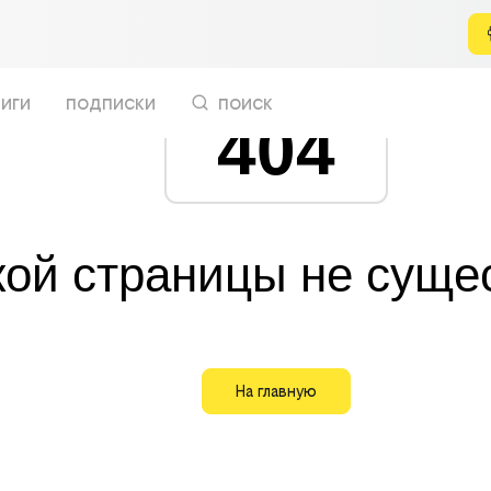
иги
подписки
поиск
404
кой страницы не суще
На главную