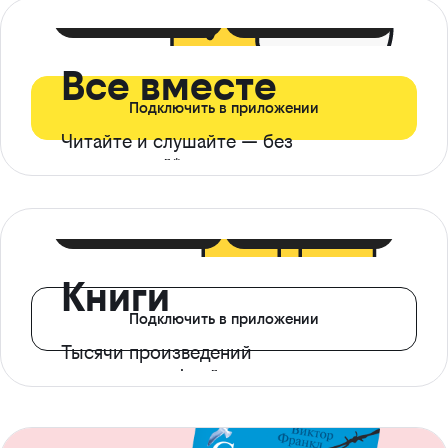
399 ₽ в мес
21 ₽ в день
Все вместе
Подключить в приложении
Читайте и слушайте — без
ограничений*
299 ₽ в мес
14 ₽ в день
Книги
Подключить в приложении
Тысячи произведений
с доступом офлайн