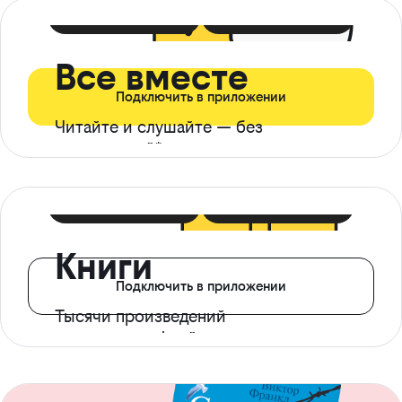
399 ₽ в мес
21 ₽ в день
Все вместе
Подключить в приложении
Читайте и слушайте — без
ограничений*
299 ₽ в мес
14 ₽ в день
Книги
Подключить в приложении
Тысячи произведений
с доступом офлайн