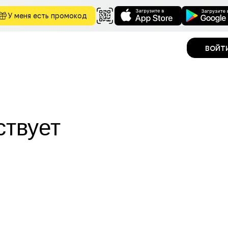
У меня есть промокод
войт
ствует