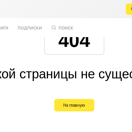
иги
подписки
поиск
404
кой страницы не суще
На главную