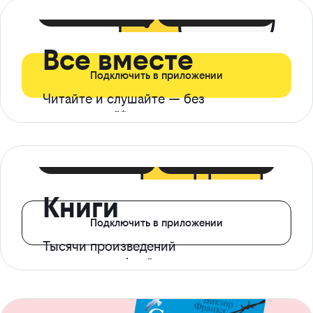
399 ₽ в мес
21 ₽ в день
Все вместе
Подключить в приложении
Читайте и слушайте — без
ограничений*
299 ₽ в мес
14 ₽ в день
Книги
Подключить в приложении
Тысячи произведений
с доступом офлайн