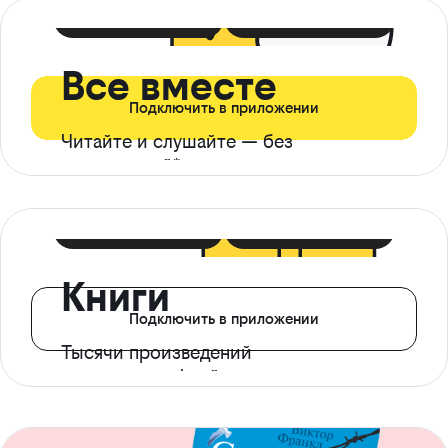
399 ₽ в мес
21 ₽ в день
Все вместе
Подключить в приложении
Читайте и слушайте — без
ограничений*
299 ₽ в мес
14 ₽ в день
Книги
Подключить в приложении
Тысячи произведений
с доступом офлайн