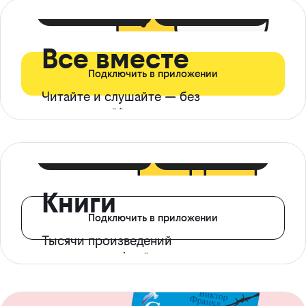
399 ₽ в мес
21 ₽ в день
Все вместе
Подключить в приложении
Читайте и слушайте — без
ограничений*
299 ₽ в мес
14 ₽ в день
Книги
Подключить в приложении
Тысячи произведений
с доступом офлайн