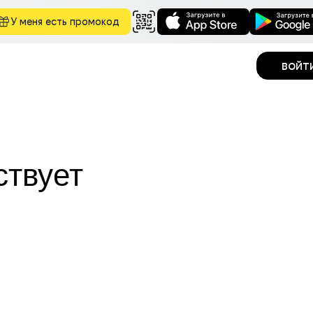
У меня есть промокод
войт
ствует