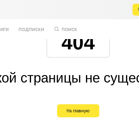
иги
подписки
поиск
404
кой страницы не суще
На главную