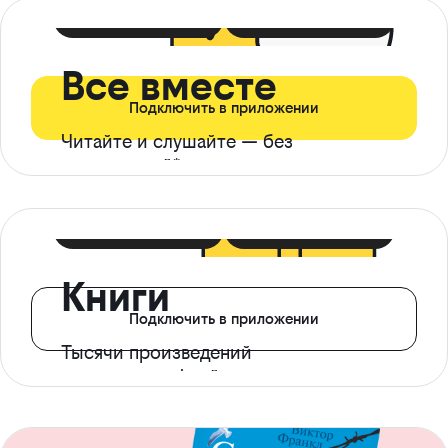
399 ₽ в мес
21 ₽ в день
Все вместе
Подключить в приложении
Читайте и слушайте — без
ограничений*
299 ₽ в мес
14 ₽ в день
Книги
Подключить в приложении
Тысячи произведений
с доступом офлайн