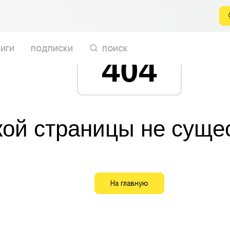
иги
подписки
поиск
404
кой страницы не суще
На главную