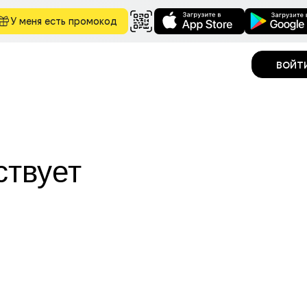
У меня есть промокод
войт
ствует