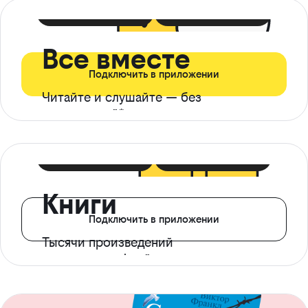
399 ₽ в мес
21 ₽ в день
Все вместе
Подключить в приложении
Читайте и слушайте — без
ограничений*
299 ₽ в мес
14 ₽ в день
Книги
Подключить в приложении
Тысячи произведений
с доступом офлайн