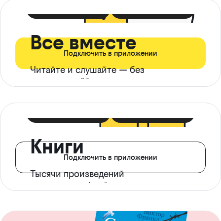
399 ₽ в мес
21 ₽ в день
Все вместе
Подключить в приложении
Читайте и слушайте — без
ограничений*
299 ₽ в мес
14 ₽ в день
Книги
Подключить в приложении
Тысячи произведений
с доступом офлайн