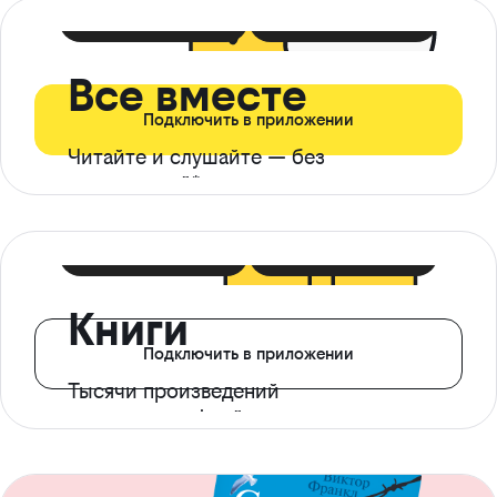
399 ₽ в мес
21 ₽ в день
Все вместе
Подключить в приложении
Читайте и слушайте — без
ограничений*
299 ₽ в мес
14 ₽ в день
Книги
Подключить в приложении
Тысячи произведений
с доступом офлайн