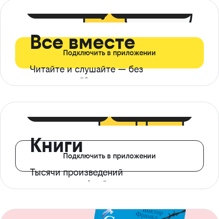
399 ₽ в мес
21 ₽ в день
Все вместе
Подключить в приложении
Читайте и слушайте — без
ограничений*
299 ₽ в мес
14 ₽ в день
Книги
Подключить в приложении
Тысячи произведений
с доступом офлайн