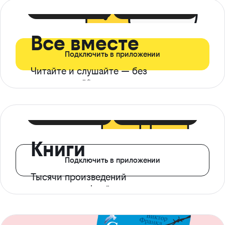
399 ₽ в мес
21 ₽ в день
Все вместе
Подключить в приложении
Читайте и слушайте — без
ограничений*
299 ₽ в мес
14 ₽ в день
Книги
Подключить в приложении
Тысячи произведений
с доступом офлайн