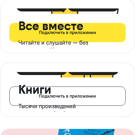
399 ₽ в мес
21 ₽ в день
Все вместе
Подключить в приложении
Читайте и слушайте — без
ограничений*
299 ₽ в мес
14 ₽ в день
Книги
Подключить в приложении
Тысячи произведений
с доступом офлайн