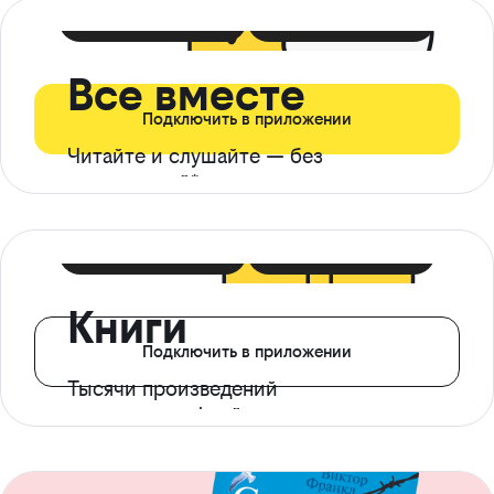
399 ₽ в мес
21 ₽ в день
Все вместе
Подключить в приложении
Читайте и слушайте — без
ограничений*
299 ₽ в мес
14 ₽ в день
Книги
Подключить в приложении
Тысячи произведений
с доступом офлайн