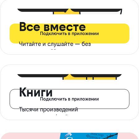
399 ₽ в мес
21 ₽ в день
Все вместе
Подключить в приложении
Читайте и слушайте — без
ограничений*
299 ₽ в мес
14 ₽ в день
Книги
Подключить в приложении
Тысячи произведений
с доступом офлайн