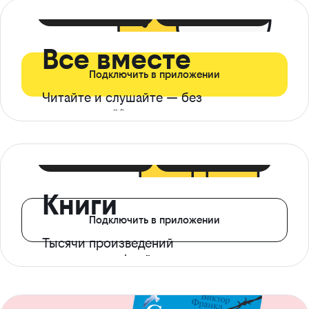
399 ₽ в мес
21 ₽ в день
Все вместе
Подключить в приложении
Читайте и слушайте — без
ограничений*
299 ₽ в мес
14 ₽ в день
Книги
Подключить в приложении
Тысячи произведений
с доступом офлайн