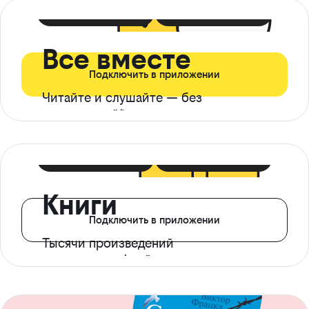
399 ₽ в мес
21 ₽ в день
Все вместе
Подключить в приложении
Читайте и слушайте — без
ограничений*
299 ₽ в мес
14 ₽ в день
Книги
Подключить в приложении
Тысячи произведений
с доступом офлайн