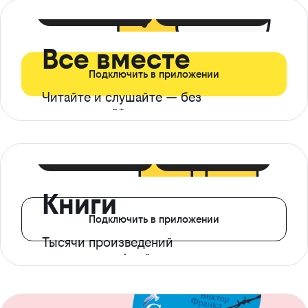
399 ₽ в мес
21 ₽ в день
Все вместе
Подключить в приложении
Читайте и слушайте — без
ограничений*
299 ₽ в мес
14 ₽ в день
Книги
Подключить в приложении
Тысячи произведений
с доступом офлайн