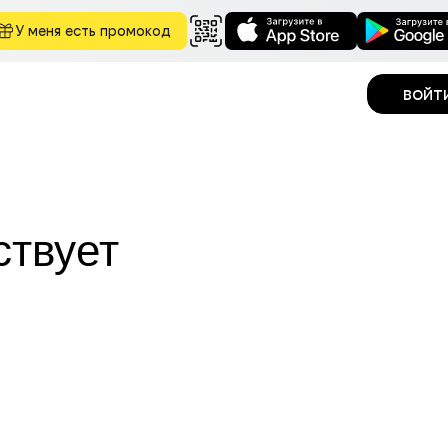
У меня есть промокод
войт
ствует