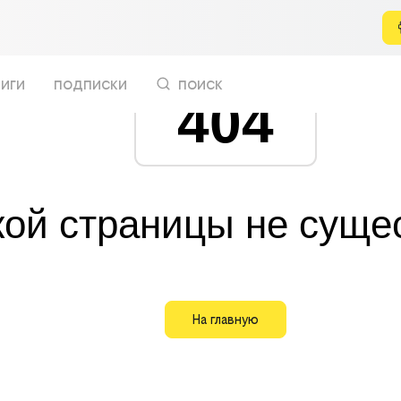
иги
подписки
поиск
404
кой страницы не суще
На главную