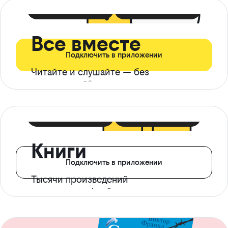
399 ₽ в мес
21 ₽ в день
Все вместе
Подключить в приложении
Читайте и слушайте — без
ограничений*
299 ₽ в мес
14 ₽ в день
Книги
Подключить в приложении
Тысячи произведений
с доступом офлайн