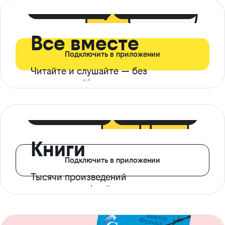
399 ₽ в мес
21 ₽ в день
Все вместе
Подключить в приложении
Читайте и слушайте — без
ограничений*
299 ₽ в мес
14 ₽ в день
Книги
Подключить в приложении
Тысячи произведений
с доступом офлайн