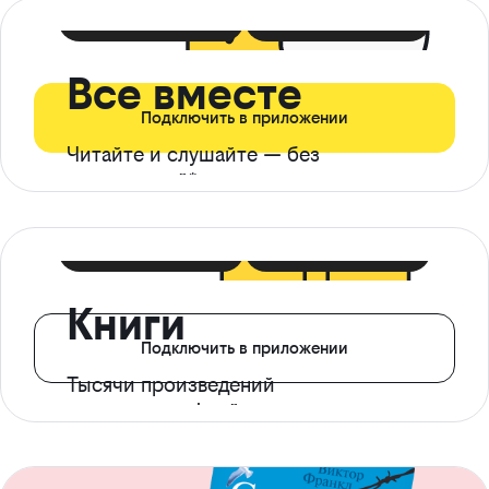
399 ₽ в мес
21 ₽ в день
Все вместе
Подключить в приложении
Читайте и слушайте — без
ограничений*
299 ₽ в мес
14 ₽ в день
Книги
Подключить в приложении
Тысячи произведений
с доступом офлайн