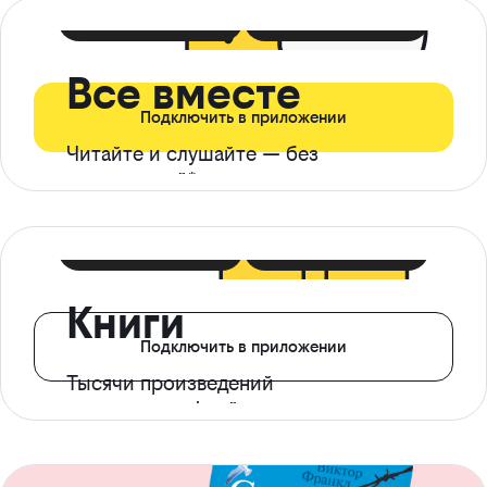
399 ₽ в мес
21 ₽ в день
Все вместе
Подключить в приложении
Читайте и слушайте — без
ограничений*
299 ₽ в мес
14 ₽ в день
Книги
Подключить в приложении
Тысячи произведений
с доступом офлайн