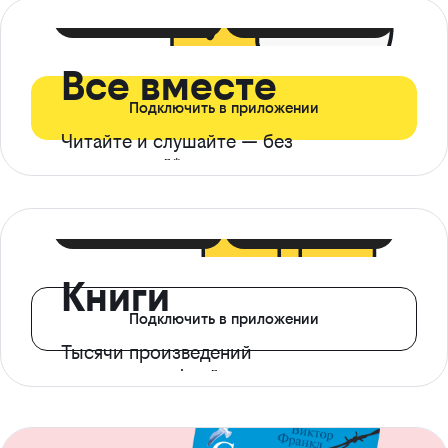
399 ₽ в мес
21 ₽ в день
Все вместе
Подключить в приложении
Читайте и слушайте — без
ограничений*
299 ₽ в мес
14 ₽ в день
Книги
Подключить в приложении
Тысячи произведений
с доступом офлайн