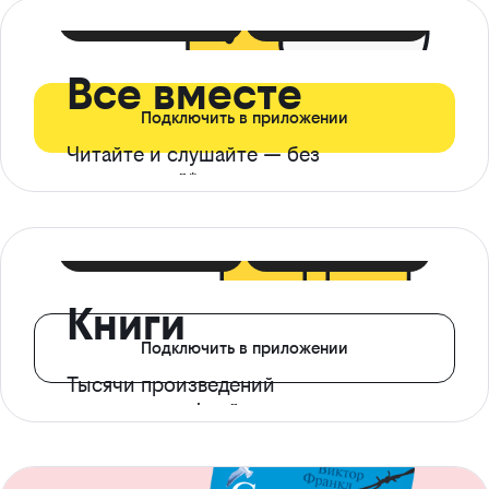
399 ₽ в мес
21 ₽ в день
Все вместе
Подключить в приложении
Читайте и слушайте — без
ограничений*
299 ₽ в мес
14 ₽ в день
Книги
Подключить в приложении
Тысячи произведений
с доступом офлайн