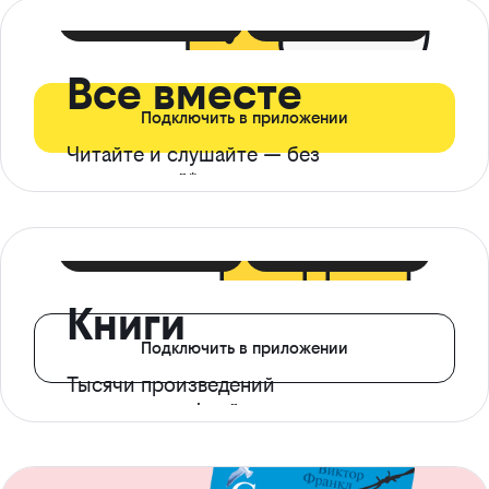
399 ₽ в мес
21 ₽ в день
Все вместе
Подключить в приложении
Читайте и слушайте — без
ограничений*
299 ₽ в мес
14 ₽ в день
Книги
Подключить в приложении
Тысячи произведений
с доступом офлайн