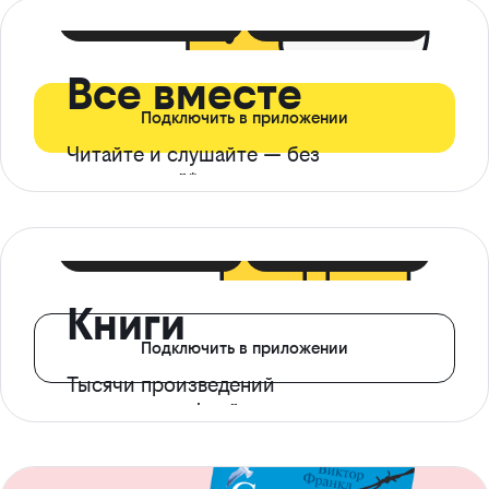
399 ₽ в мес
21 ₽ в день
Все вместе
Подключить в приложении
Читайте и слушайте — без
ограничений*
299 ₽ в мес
14 ₽ в день
Книги
Подключить в приложении
Тысячи произведений
с доступом офлайн