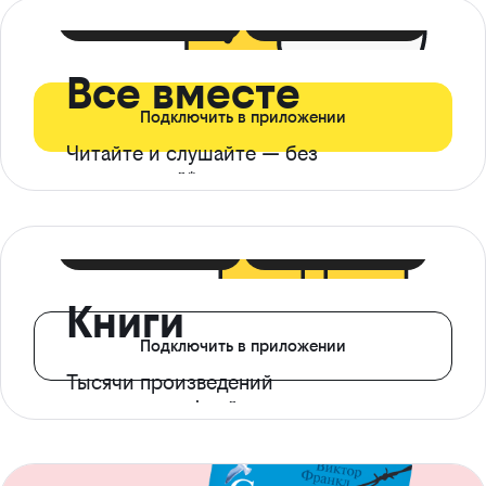
399 ₽ в мес
21 ₽ в день
Все вместе
Подключить в приложении
Читайте и слушайте — без
ограничений*
299 ₽ в мес
14 ₽ в день
Книги
Подключить в приложении
Тысячи произведений
с доступом офлайн